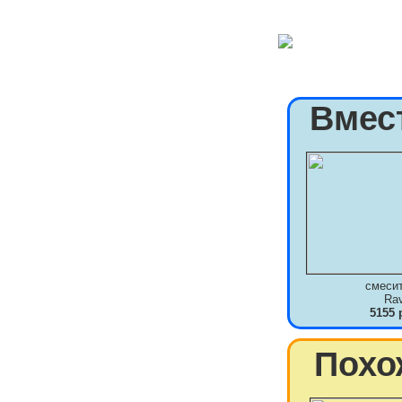
Вмес
смеси
Ra
5155 
Похо