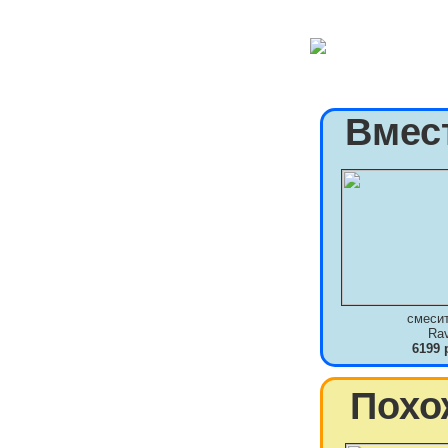
Вмес
смеси
Ra
6199 
Похо