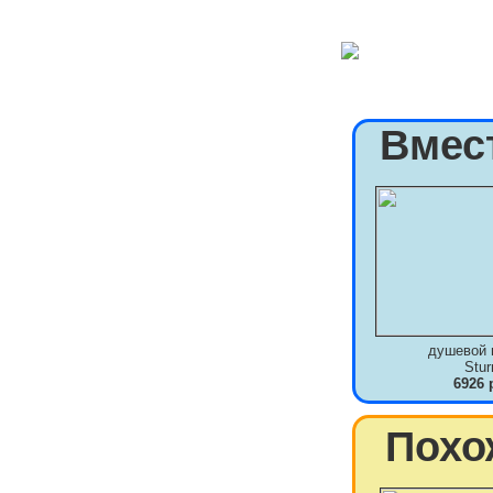
Вмес
душевой 
Stu
6926 
Похо