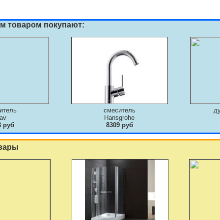
им товаром покупают:
итель
смеситель
д
av
Hansgrohe
8 руб
8309 руб
вары