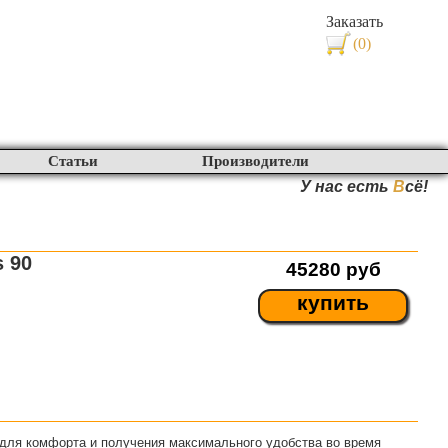
Заказать
(0)
Статьи
Производители
У нас есть
В
сё!
s 90
45280
руб
купить
 для комфорта и получения максимального удобства во время