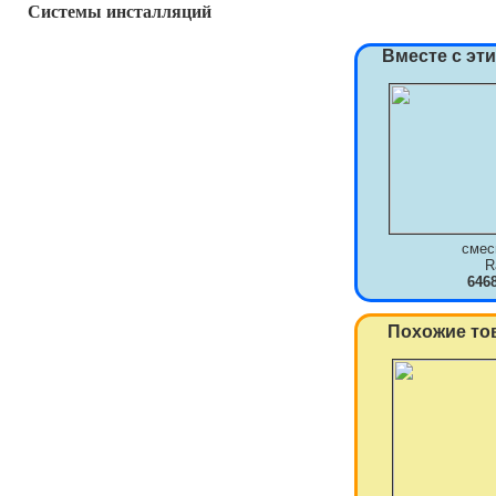
Системы инсталляций
Вместе с эт
смес
R
646
Похожие то