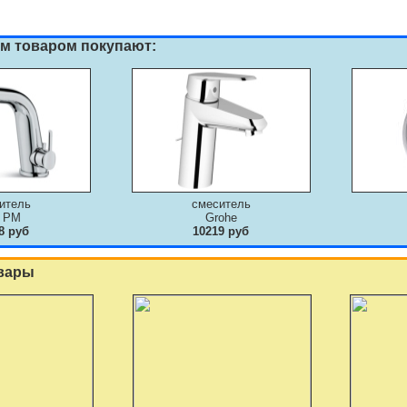
им товаром покупают:
итель
смеситель
 PM
Grohe
8 руб
10219 руб
вары