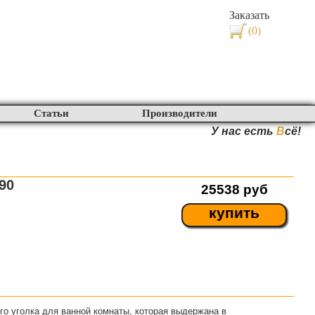
Заказать
(0)
Статьи
Производители
У нас есть
В
сё!
90
25538
руб
купить
о уголка для ванной комнаты, которая выдержана в