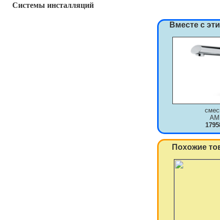
Системы инсталляций
Вместе с эт
смес
AM
1795
Похожие то