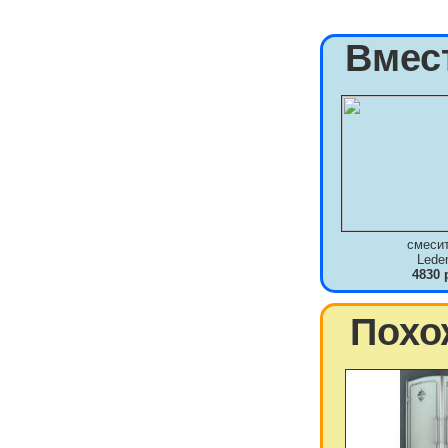
Вмес
смеси
Lede
4830 
Похо