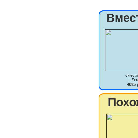
Вмес
смеси
Zor
4085 
Похо