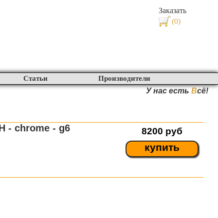
Заказать
(0)
Статьи
Производители
У нас есть
В
сё!
 - chrome - g6
8200
руб
купить