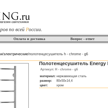
ров по всей
Р
оссии.
Оплата и доставка
Вопрос - ответ
ли
/
электрические
/полотенцесушитель h - chrome - g6
Полотенцесушитель Energy H
Артикул: H - chrome - g6
материал:
нержавеющая сталь
размер:
80x50x14,4
цвет:
хром