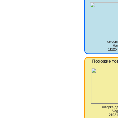
смеси
Ra
11125
Похожие то
шторка д
Veg
21021