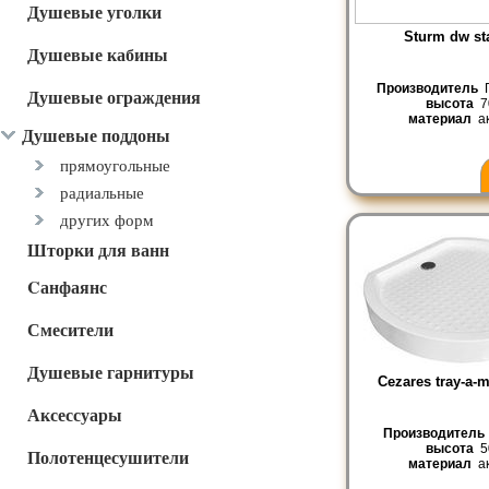
Душевые уголки
Sturm dw st
Душевые кабины
Производитель
Г
Душевые ограждения
высота
7
материал
ак
Душевые поддоны
прямоугольные
радиальные
других форм
Шторки для ванн
Cанфаянс
Смесители
Душевые гарнитуры
Cezares tray-a-
Аксессуары
Производитель
высота
5
Полотенцесушители
материал
ак