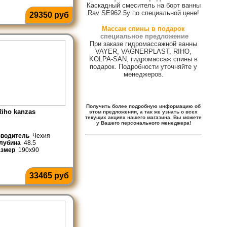
Каскадный смеситель на борт ванны
Rav SE962.5y по специальной цене!
29350 руб
Массаж спины в подарок
специальное предложение
При заказе гидромассажной ванны
VAYER, VAGNERPLAST, RIHO,
KOLPA-SAN, гидромассаж спины в
подарок. Подробности уточняйте у
менеджеров.
Получить более подробную информацию об
Riho kanzas
этом предложении, а так же узнать о всех
текущих акциях нашего магазина, Вы можете
у Вашего персонального менеджера!
зводитель
Чехия
лубина
48.5
азмер
190x90
33465 руб