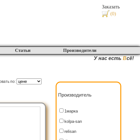
Заказать
(0)
Статьи
Производители
У нас есть
В
сё!
овать по:
Производитель
1марка
kolpa-san
relisan