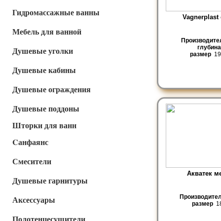
Гидромассажные ванны
Vagnerplast 
Мебель для ванной
Производите
глубина
Душевые уголки
размер
19
Душевые кабины
Душевые ограждения
Душевые поддоны
Шторки для ванн
Cанфаянс
Смесители
Акватек м
Душевые гарнитуры
Производите
Аксессуары
размер
18
Полотенцесушители