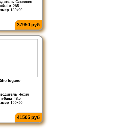
одитель
Словения
объём
285
азмер
180x90
37950 руб
Riho lugano
зводитель
Чехия
лубина
48.5
азмер
190x90
41505 руб