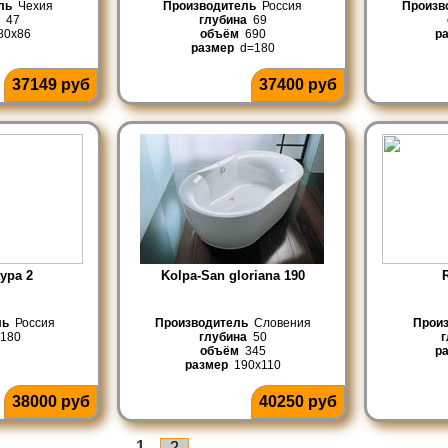
ль
Чехия
Производитель
Россия
Произв
47
глубина
69
0x86
объём
690
р
размер
d=180
37149 руб
37400 руб
ура 2
Kolpa-San gloriana 190
ль
Россия
Производитель
Словения
Прои
180
глубина
50
г
объём
345
р
размер
190x110
38000 руб
40250 руб
1
2