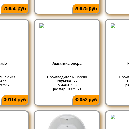
25850 руб
26825 руб
rado
Акватика опера
ль
Чехия
Производитель
Россия
Прои
47.5
глубина
66
г
0x75
объём
480
р
размер
160x160
30114 руб
32852 руб