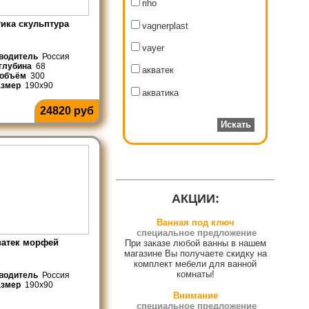
riho
ика скульптура
vagnerplast
vayer
водитель
Россия
глубина
68
акватек
объём
300
азмер
190x90
акватика
24820 руб
АКЦИИ:
Ванная под ключ
специальное предложение
ватек морфей
При заказе любой ванны в нашем
магазине Вы получаете скидку на
комплект мебели для ванной
комнаты!
водитель
Россия
азмер
190x90
Внимание
специальное предложение