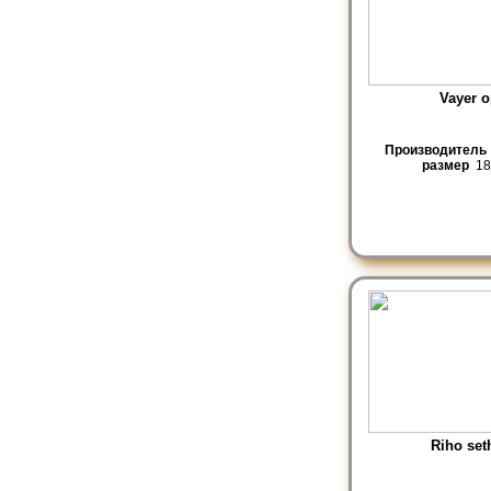
Vayer o
Производитель
размер
18
Riho set