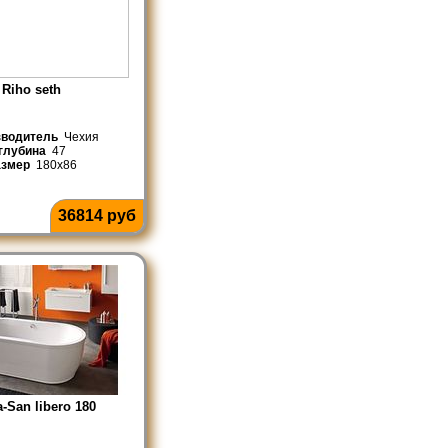
Riho seth
зводитель
Чехия
глубина
47
азмер
180x86
36814 руб
-San libero 180