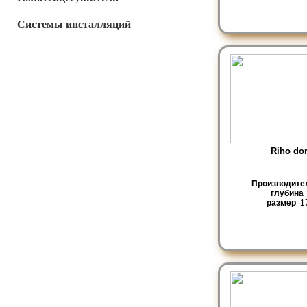
Системы инсталляций
Riho do
Производите
глубина
размер
17