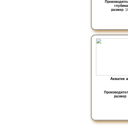
Производите
глубина
размер
18
Акватек а
Производите
размер