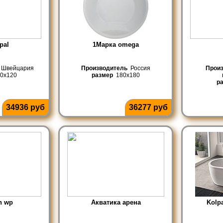
pal
1Марка omega
Швейцария
Производитель
Россия
Прои
0x120
размер
180x180
р
34936 руб
36277 руб
h wp
Акватика арена
Kolpa