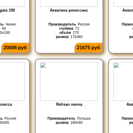
gaia 190
Акватика ренессанс
Акват
ль
Чехия
Производитель
Россия
Произ
46
глубина
72
0x100
объём
270
размер
170x80
р
20006 руб
21675 руб
елисса
Relisan neona
Ак
ль
Россия
Производитель
Польша
Произ
0x95
размер
180x90
р