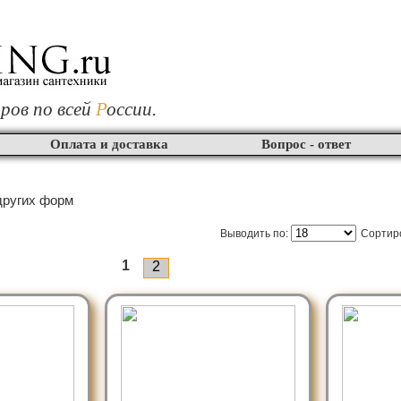
ров по всей
Р
оссии.
Оплата и доставка
Вопрос - ответ
других форм
Выводить по:
Сортир
1
2