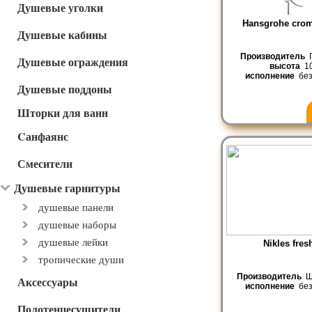
Душевые уголки
Hansgrohe crom
Душевые кабины
Производитель
Г
Душевые ограждения
высота
1
исполнение
без
Душевые поддоны
Шторки для ванн
Cанфаянс
Смесители
Душевые гарнитуры
душевые панели
душевые наборы
душевые лейки
Nikles fres
тропические души
Производитель
Ш
Аксессуары
исполнение
без
Полотенцесушители