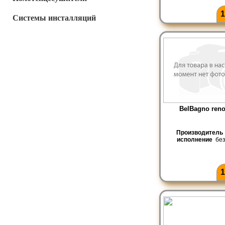
1
Системы инсталляций
BelBagno ren
Производитель
исполнение
без
1