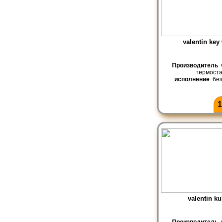
valentin key
Производитель
термост
исполнение
без
1
valentin ku
Производитель