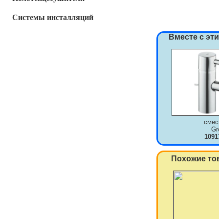
Системы инсталляций
Вместе с эт
смес
Gr
1091
Похожие то