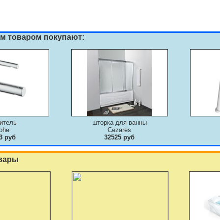
им товаром покупают:
итель
шторка для ванны
ohe
Cezares
3 руб
32525 руб
вары