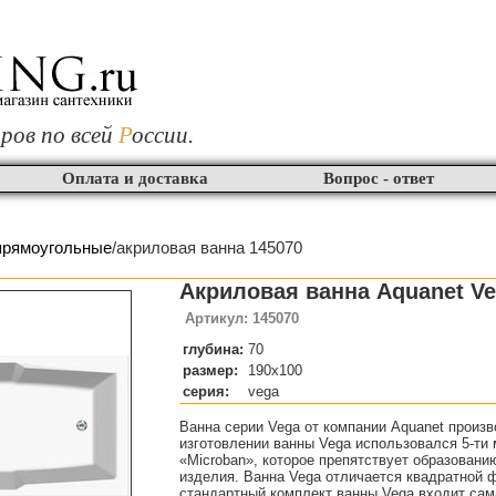
ров по всей
Р
оссии.
Оплата и доставка
Вопрос - ответ
прямоугольные
/акриловая ванна 145070
Акриловая ванна Aquanet V
Артикул: 145070
глубина:
70
размер:
190x100
серия:
vega
Ванна серии Vega от компании Aquanet произв
изготовлении ванны Vega использовался 5-ти
«Microban», которое препятствует образовани
изделия. Ванна Vega отличается квадратной 
стандартный комплект ванны Vega входит сам