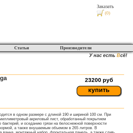
Заказать
(0)
Статьи
Производители
У нас есть
В
сё!
ega
23200
руб
купить
одится в одном размере с длиной 190 и шириной 100 см. При
 миллиметровый акриловый лист, обработанный покрытием
ю бактерий, и оседанию грязи на белоснежной поверхности
формой, а также внушаемым объемом в 265 литров. В
а ванна, монтажный набор, фронтальная панель, а также слив-