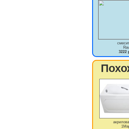
смеси
Ra
3222 
Похо
акрилова
1Ма