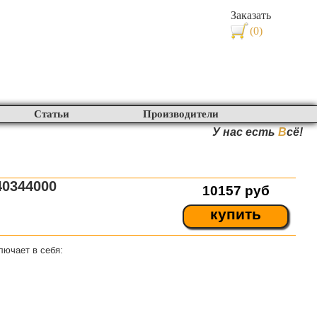
Заказать
(0)
Статьи
Производители
У нас есть
В
сё!
40344000
10157
руб
купить
лючает в себя: