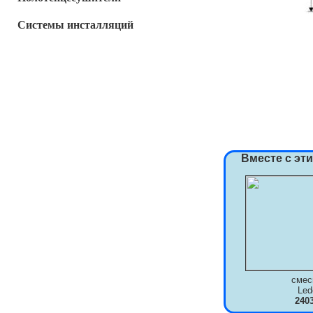
Системы инсталляций
Вместе с эт
смес
Le
240