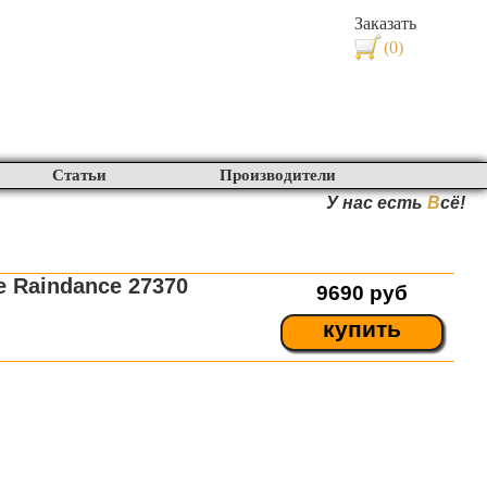
Заказать
(0)
Статьи
Производители
У нас есть
В
сё!
 Raindance 27370
9690
руб
купить