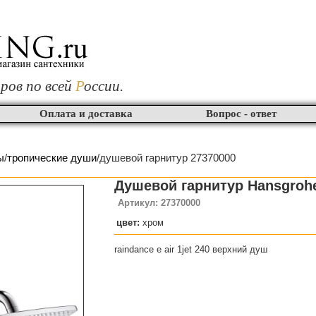
ров по всей
Р
оссии.
Оплата и доставка
Вопрос - ответ
ы
/
тропические души
/душевой гарнитур 27370000
Душевой гарнитур Hansgrohe
Артикул: 27370000
цвет:
хром
raindance е air 1jet 240 верхний душ