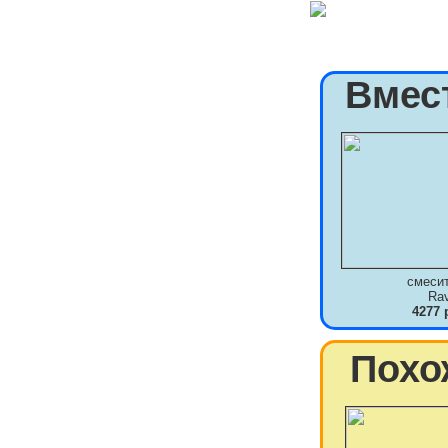
Вмес
смеси
Ra
4277 
Похо