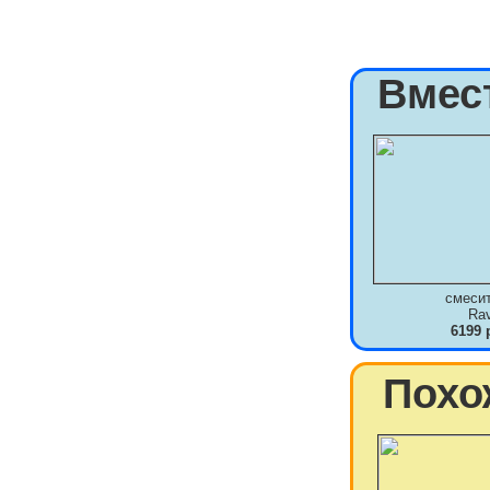
Вмес
смеси
Ra
6199 
Похо