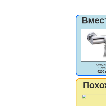
Вмес
смеси
Ceza
4250 
Похо