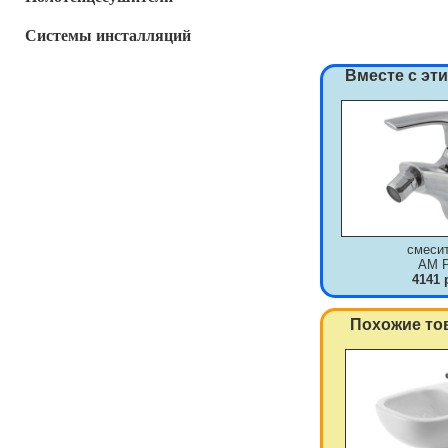
Системы инсталляций
Вместе с эт
смеси
AM 
4141 
Похожие то