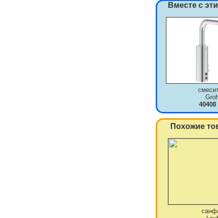
Вместе с эт
смеси
Gro
40408
Похожие то
санф