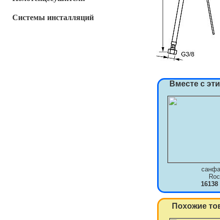
Системы инсталляций
Вместе с эт
санфа
Roc
16138
Похожие то