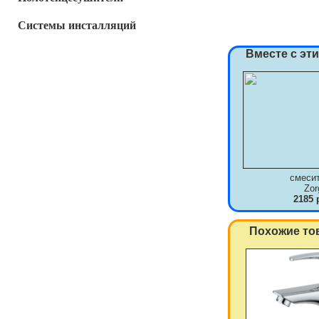
Системы инсталляций
Вместе с эт
смеси
Zor
2185 
Похожие то