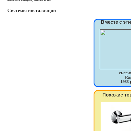
Системы инсталляций
Вместе с эт
смеси
Ra
1933 
Похожие то