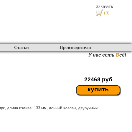
Заказать
(0)
Статьи
Производители
У нас есть
В
сё!
22468
руб
купить
дж, длина излива: 133 мм, донный клапан, двуручный