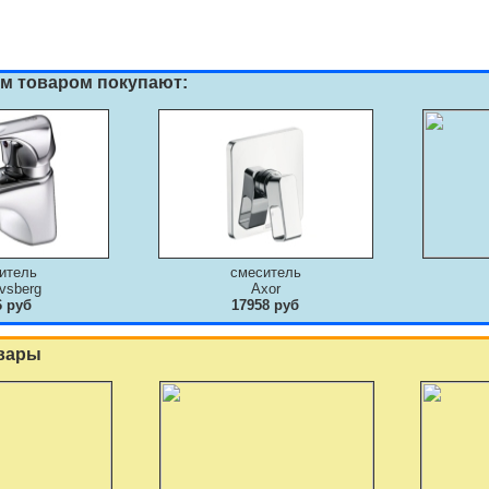
им товаром покупают:
итель
смеситель
vsberg
Axor
6 руб
17958 руб
вары