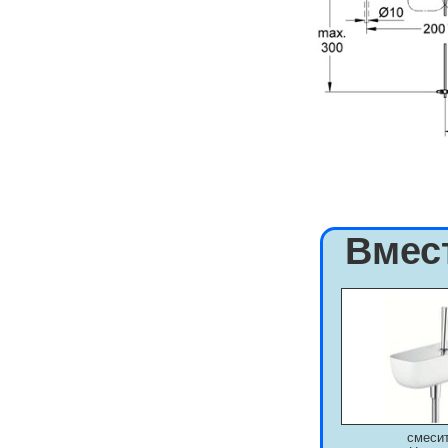
Вмес
смеси