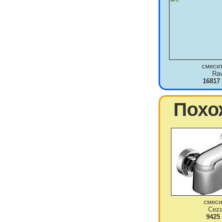
смеси
Ra
16817
Похо
смеси
Ceza
9425