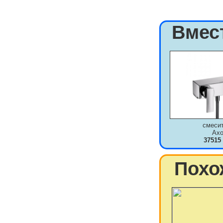
Вмес
смеси
Axo
37515
Похо