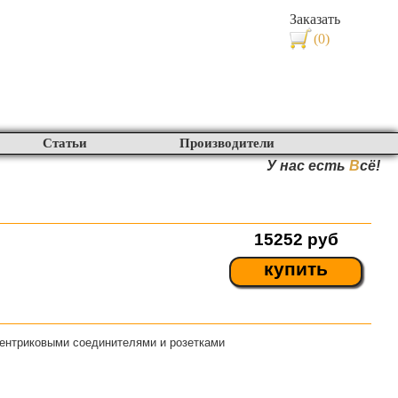
Заказать
(0)
Статьи
Производители
У нас есть
В
сё!
15252
руб
купить
центриковыми соединителями и розетками