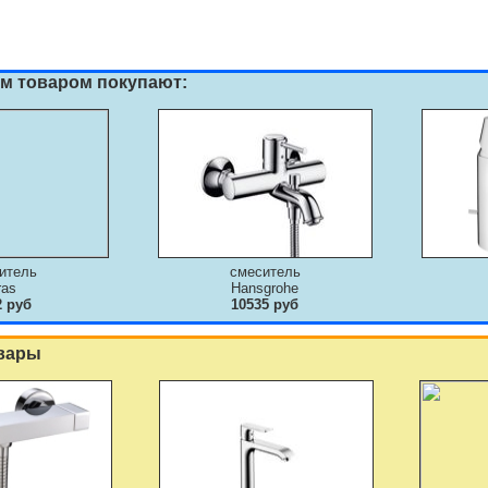
им товаром покупают:
итель
смеситель
ras
Hansgrohe
2 руб
10535 руб
вары