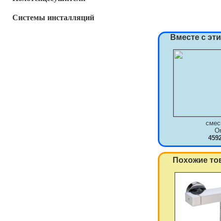
Системы инсталляций
Вместе с эт
смес
O
459
Похожие то