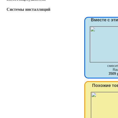
Системы инсталляций
Вместе с эт
смеси
Ra
3509 
Похожие то