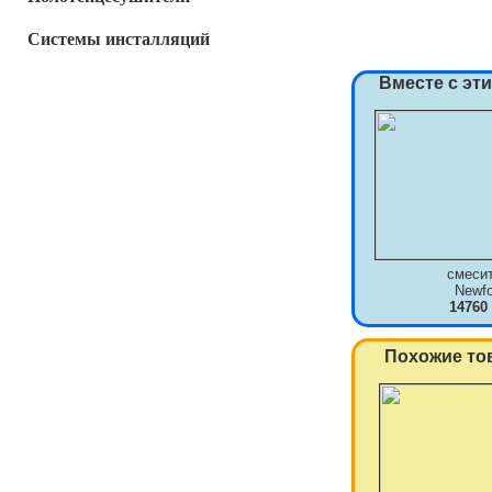
Системы инсталляций
Вместе с эт
смеси
Newf
14760
Похожие то