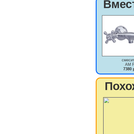
Вмес
смеси
AM 
7380 
Похо