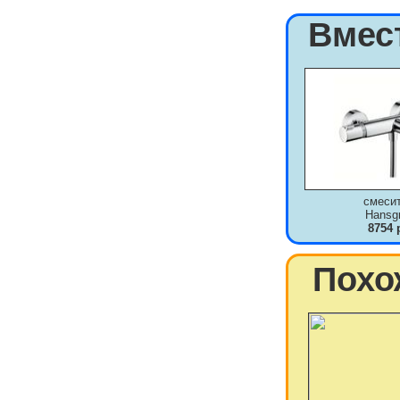
Вмес
смеси
Hansg
8754 
Похо