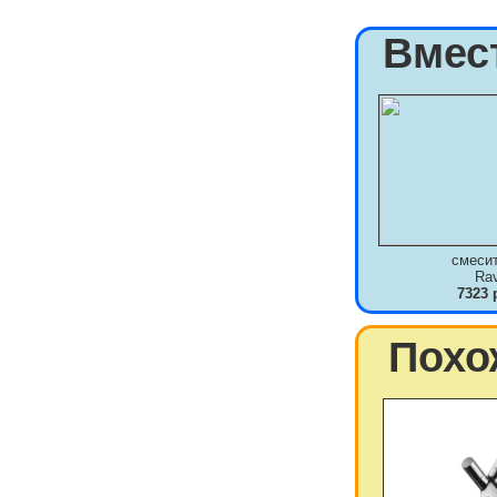
Вмес
смеси
Ra
7323 
Похо