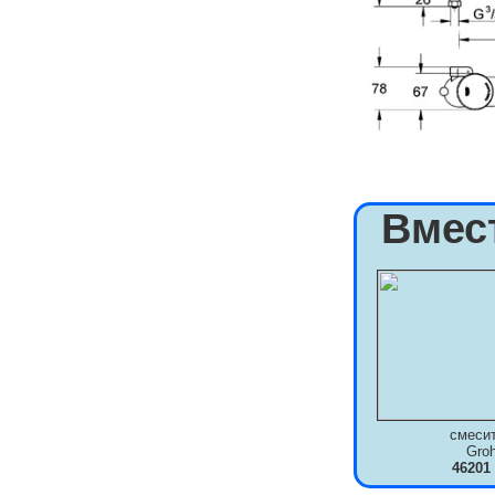
Вмес
смеси
Gro
46201