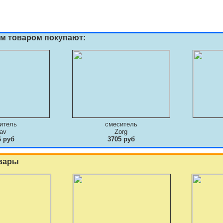
им товаром покупают:
итель
смеситель
av
Zorg
6 руб
3705 руб
вары