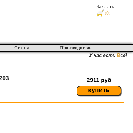
Заказать
(0)
Статьи
Производители
У нас есть
В
сё!
203
2911
руб
купить