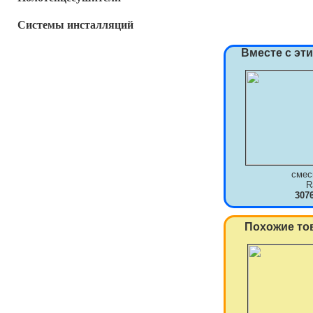
Системы инсталляций
Вместе с эт
смес
R
307
Похожие то