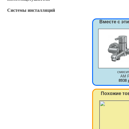
Системы инсталляций
Вместе с эт
смеси
AM 
8938 
Похожие то