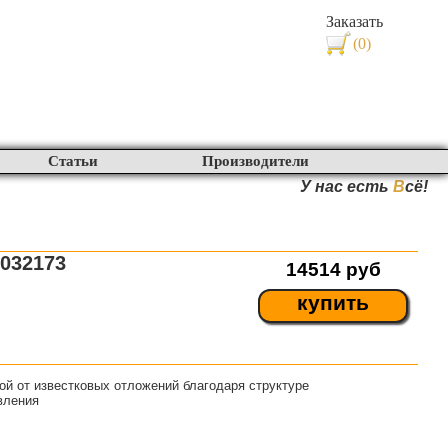
Заказать
(0)
Статьи
Производители
У нас есть
В
сё!
032173
14514
руб
купить
й от известковых отложений благодаря структуре
вления