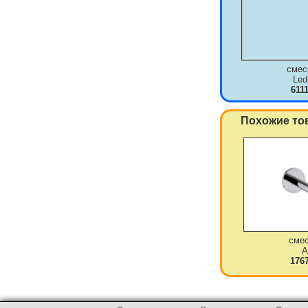
смес
Le
611
Похожие то
сме
A
176