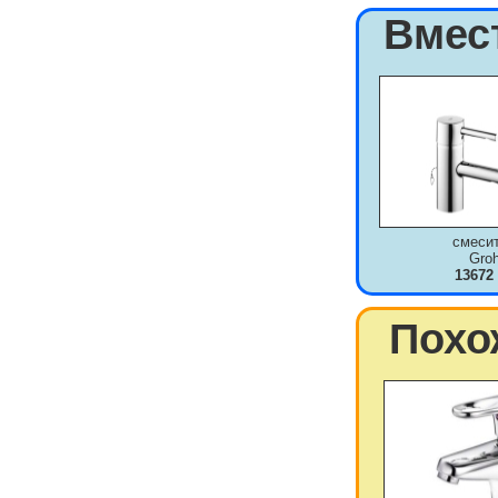
Вмес
смеси
Gro
13672
Похо