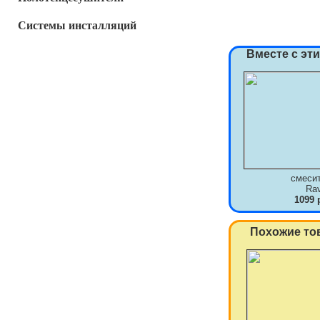
Системы инсталляций
Вместе с эт
смеси
Ra
1099 
Похожие то