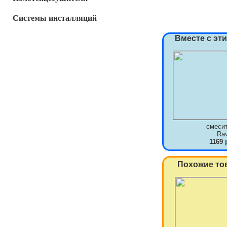
Системы инсталляций
Вместе с эт
смеси
Ra
1169 
Похожие то