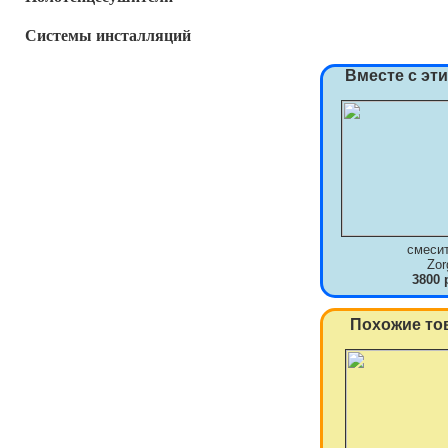
Системы инсталляций
Вместе с эт
смеси
Zor
3800 
Похожие то