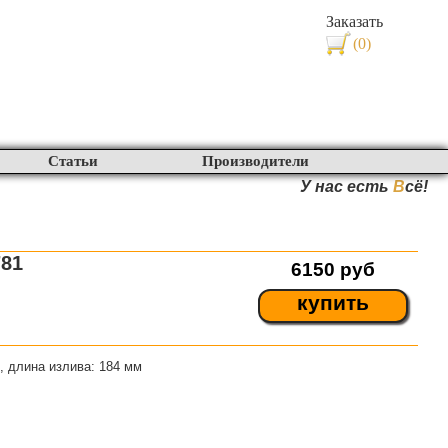
Заказать
(0)
Статьи
Производители
У нас есть
В
сё!
781
6150
руб
купить
, длина излива: 184 мм