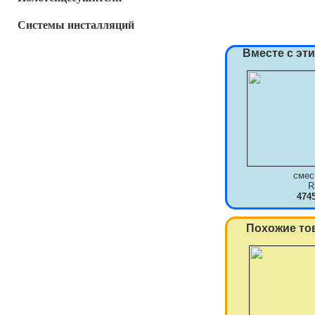
Системы инсталляций
Вместе с эт
смес
R
474
Похожие то