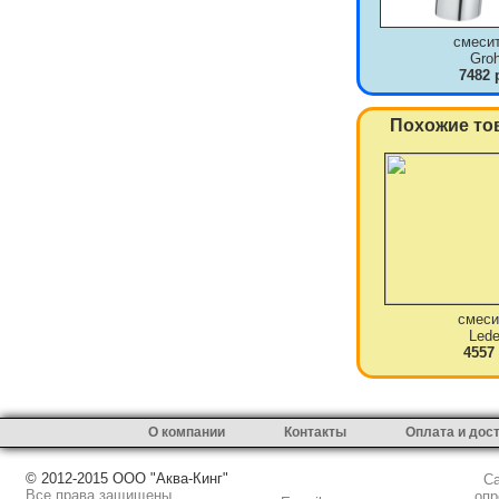
смеси
Gro
7482 
Похожие то
смеси
Led
4557
О компании
Контакты
Оплата и дос
© 2012-2015 ООО "Аква-Кинг"
Сай
Все права защищены
опр