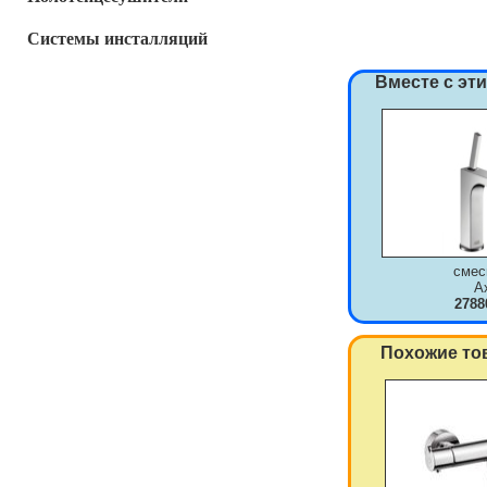
Системы инсталляций
Вместе с эт
смес
A
2788
Похожие то