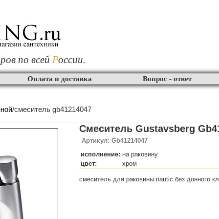
ров по всей
Р
оссии.
Оплата и доставка
Вопрос - ответ
нной
/смеситель gb41214047
Смеситель Gustavsberg Gb4
Артикул: Gb41214047
исполнение:
на раковину
цвет:
хром
смеситель для раковины nautic без донного к