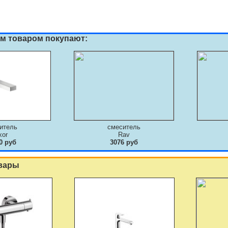
им товаром покупают:
итель
смеситель
xor
Rav
0 руб
3076 руб
вары