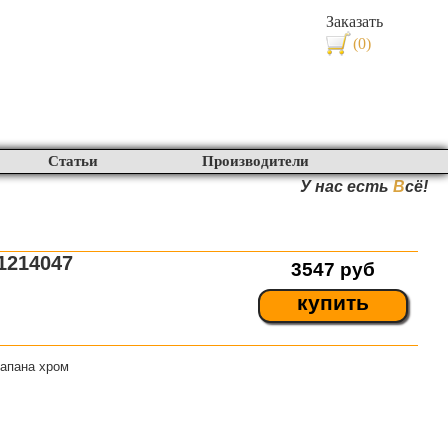
Заказать
(0)
Статьи
Производители
У нас есть
В
сё!
1214047
3547
руб
купить
лапана хром