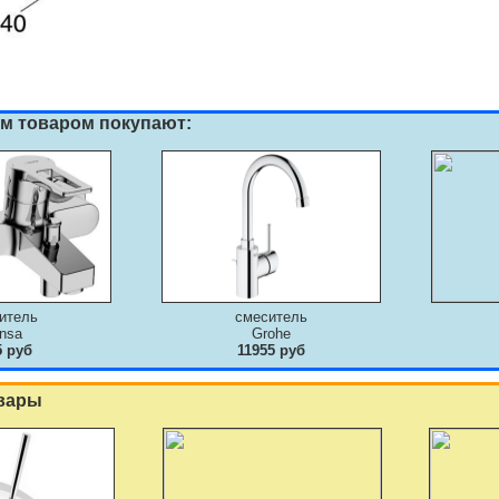
им товаром покупают:
итель
смеситель
nsa
Grohe
5 руб
11955 руб
вары