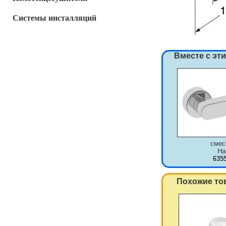
Системы инсталляций
Вместе с эт
смес
Ha
635
Похожие то