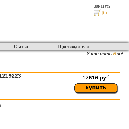
Заказать
(0)
Статьи
Производители
У нас есть
В
сё!
1219223
17616
руб
купить
й