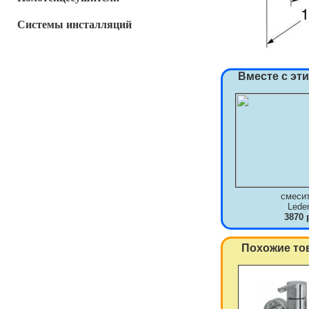
Системы инсталляций
Вместе с эт
смеси
Lede
3870 
Похожие то