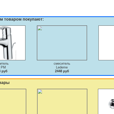
им товаром покупают:
итель
смеситель
 PM
Ledeme
8 руб
2448 руб
вары