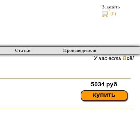
Заказать
(0)
Статьи
Производители
У нас есть
В
сё!
5034
руб
купить