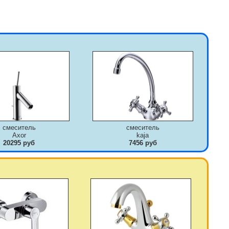
смеситель
смеситель
Axor
kaja
20295 руб
7456 руб