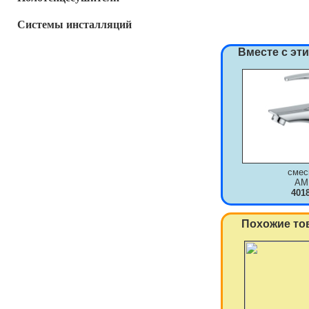
Системы инсталляций
Вместе с эт
смес
AM
401
Похожие то