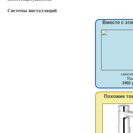
Системы инсталляций
Вместе с эт
смеси
Ra
2402 
Похожие то