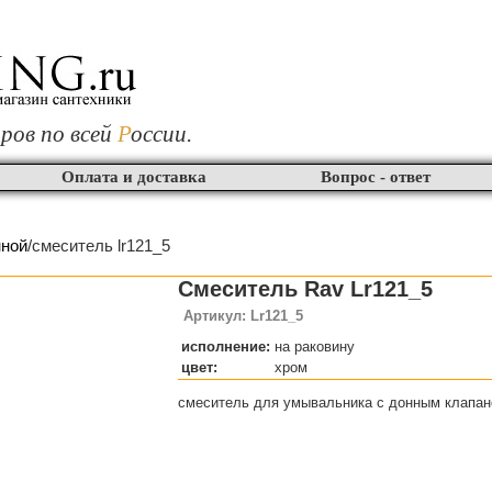
ров по всей
Р
оссии.
Оплата и доставка
Вопрос - ответ
нной
/смеситель lr121_5
Смеситель Rav Lr121_5
Артикул: Lr121_5
исполнение:
на раковину
цвет:
хром
смеситель для умывальника с донным клапа