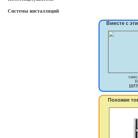
Системы инсталляций
Вместе с эт
смес
R
1077
Похожие то