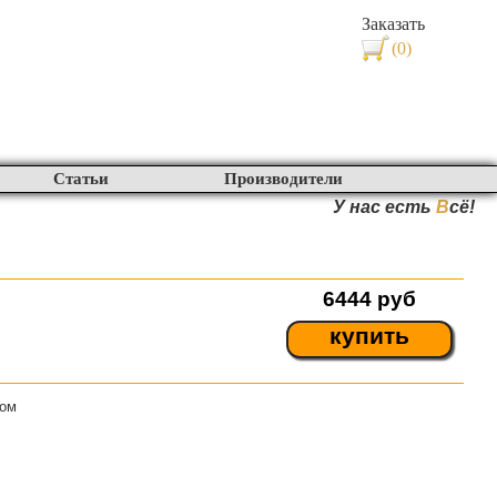
Заказать
(0)
Статьи
Производители
У нас есть
В
сё!
6444
руб
купить
ном