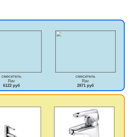
смеситель
смеситель
Rav
Rav
6122 руб
2871 руб