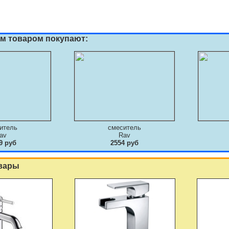
им товаром покупают:
итель
смеситель
av
Rav
9 руб
2554 руб
вары